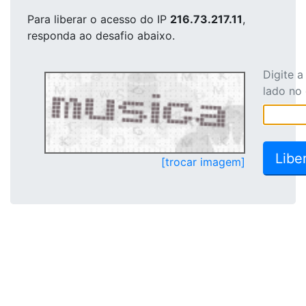
Para liberar o acesso
do IP
216.73.217.11
,
responda ao desafio abaixo.
Digite 
lado no
[trocar imagem]